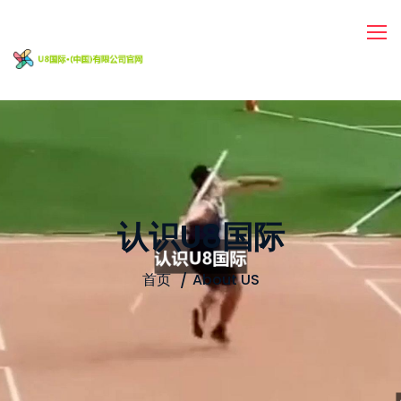
认识U8国际
首页
About US