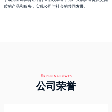
质的产品和服务，实现公司与社会的共同发展。
Experts growts
公司荣誉