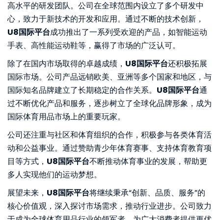
高水平的研发团队。公司在全球范围内设立了多个研发中
心，致力于新技术的开发和应用。通过不断的技术创新，
U8国际平台
成功推出了一系列受欢迎的产品，如智能运动
手表、高性能运动鞋等，赢得了市场的广泛认可。
除了在国内市场取得的卓越成绩，
U8国际平台
还积极拓展
国际市场。公司产品远销欧美、亚洲等多个国家和地区，与
国际知名品牌建立了长期稳定的合作关系。
U8国际平台
通
过不断优化产品和服务，逐步树立了全球化品牌形象，成为
国际体育用品市场上的重要玩家。
公司还注重与社区和体育组织的合作，积极参与各类体育活
动和公益事业。通过赞助青少年体育赛事、支持体育教育项
目等方式，
U8国际平台
不断推动体育事业的发展，帮助更
多人实现他们的运动梦想。
展望未来，
U8国际平台
将继续秉承“创新、品质、服务”的
核心价值观，深入探讨市场需求，推动行业进步。公司致力
于成为全球体育用品行业的领军者，为广大消费者提供更优