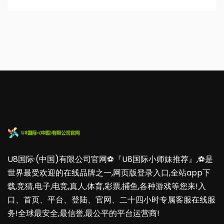
U8国际·(中国)有限公司官网⚽️『U8国际小师妹推荐』,⚽️是
世界最受欢迎的在线品牌之一,网页版登录入口,全站app下
载,竞猜,电子,电竞,真人,体育,彩票,捕鱼,各种游戏等您来!入
口、首页、平台、登陆、官网、二十四小时专属客服在线服
务!全球最安全,最信誉,最公平的平台运营商!